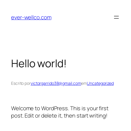
Pular
para
ever-wellco.com
o
conteúdo
Hello world!
Escrito por
victorgarrido38@gmail.com
em
Uncategorized
Welcome to WordPress. This is your first
post. Edit or delete it, then start writing!